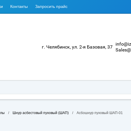
ки
Контакты
Запросить прайс
info@iz
г. Челябинск, ул. 2-я Базовая, 37
Sales@i
алы
/
Шнур асбестовый пуховый (ШАП)
/
Асбошнур пуховый ШАП-01