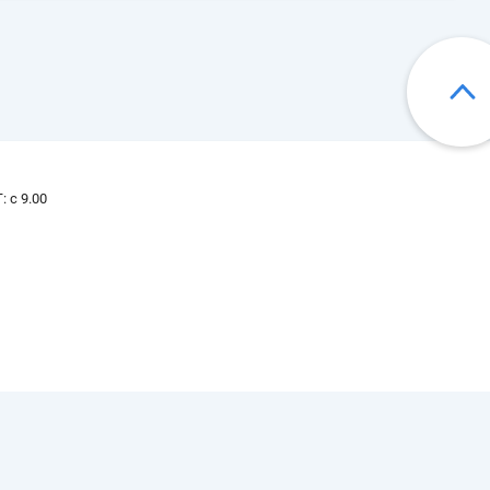
: с 9.00
тране, убедительная просьба, уточнять
ние