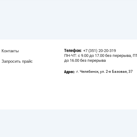
+7 (351) 20-20-319
Контакты
Телефон:
ПН-ЧТ: с 9.00 до 17.00 без перерыва, ПТ
до 16.00 без перерыва
Запросить прайс
г. Челябинск, ул. 2-я Базовая, 37
Адрес:
, в связи со сложившейся ситуацией в нашей с
личие товара и его стоимость. Спасибо за понима