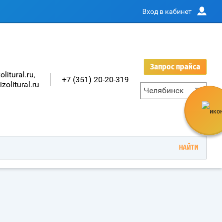
Вход в кабинет
Запрос прайса
olitural.ru
,
+7 (351) 20-20-319
zolitural.ru
Челябинск